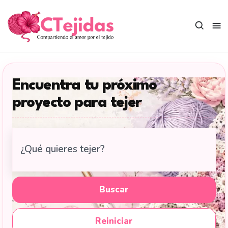
Saltar
al
contenido
Encuentra tu próximo
proyecto para tejer
Buscar
tutoriales
de
tejido
Buscar
en
CTejidas
Reiniciar