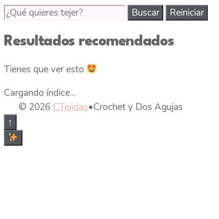
Buscar
Buscar
Reiniciar
tutoriales
de
Resultados recomendados
tejido
en
Tienes que ver esto
CTejidas
Cargando índice...
© 2026
CTejidas
•
Crochet y Dos Agujas
↑