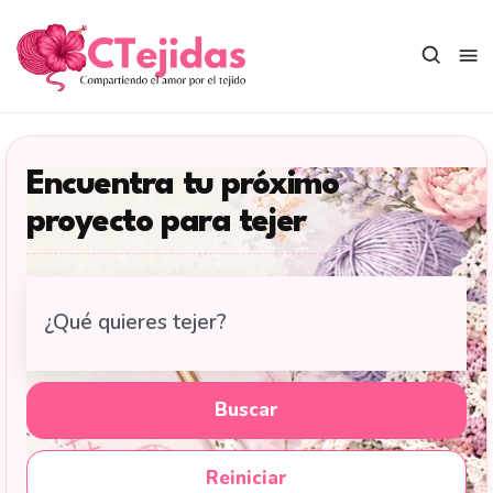
Saltar
al
contenido
Encuentra tu próximo
proyecto para tejer
Buscar
tutoriales
de
tejido
Buscar
en
CTejidas
Reiniciar