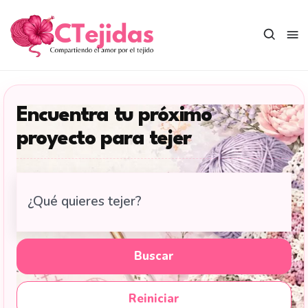
Saltar
al
contenido
Encuentra tu próximo
proyecto para tejer
Buscar
tutoriales
de
tejido
Buscar
en
CTejidas
Reiniciar