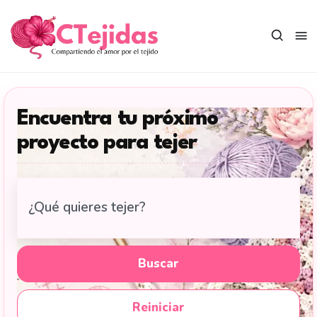
Saltar
al
contenido
Encuentra tu próximo
proyecto para tejer
Buscar
tutoriales
de
tejido
Buscar
en
CTejidas
Reiniciar