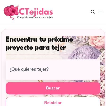
Saltar
al
contenido
Encuentra tu próximo
proyecto para tejer
Buscar
tutoriales
de
tejido
Buscar
en
CTejidas
Reiniciar