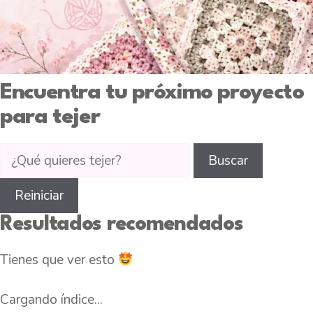
Encuentra tu próximo proyecto
para tejer
Buscar
Buscar
tutoriales
de
Reiniciar
tejido
Resultados recomendados
en
CTejidas
Tienes que ver esto
Cargando índice...