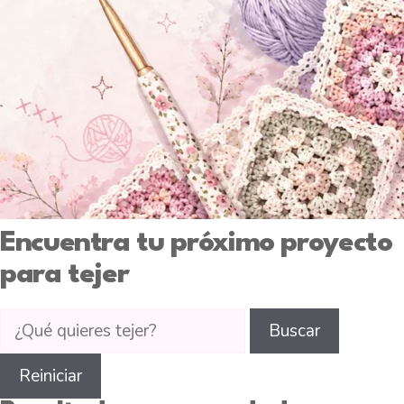
Encuentra tu próximo proyecto
para tejer
Buscar
Buscar
tutoriales
de
Reiniciar
tejido