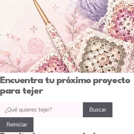
Encuentra tu próximo proyecto
para tejer
Buscar
Buscar
tutoriales
de
Reiniciar
tejido