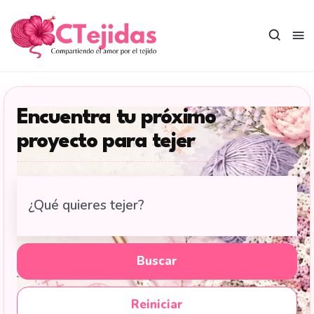
Saltar
al
contenido
Encuentra tu próximo
proyecto para tejer
Buscar
tutoriales
de
tejido
Buscar
en
CTejidas
Reiniciar