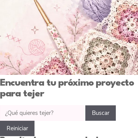
Encuentra tu próximo proyecto
para tejer
Buscar
Buscar
tutoriales
de
Reiniciar
tejido