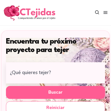
Saltar
al
contenido
Encuentra tu próximo
proyecto para tejer
Buscar
tutoriales
de
tejido
Buscar
en
CTejidas
Reiniciar