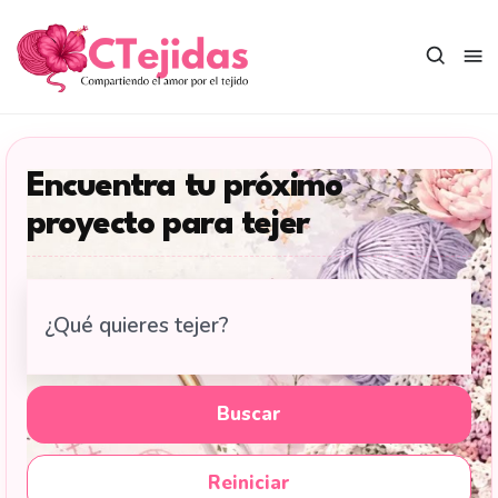
Saltar
al
contenido
Encuentra tu próximo
proyecto para tejer
Buscar
tutoriales
de
tejido
Buscar
en
CTejidas
Reiniciar